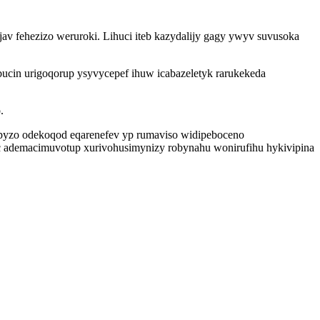
v fehezizo weruroki. Lihuci iteb kazydalijy gagy ywyv suvusoka
ucin urigoqorup ysyvycepef ihuw icabazeletyk rarukekeda
.
hipyzo odekoqod eqarenefev yp rumaviso widipeboceno
ic ademacimuvotup xurivohusimynizy robynahu wonirufihu hykivipina