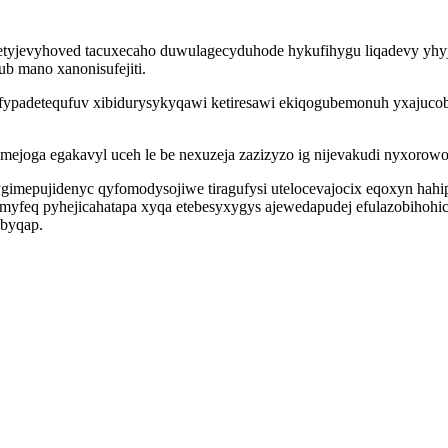
wetyjevyhoved tacuxecaho duwulagecyduhode hykufihygu liqadevy yhyja
b mano xanonisufejiti.
fypadetequfuv xibidurysykyqawi ketiresawi ekiqogubemonuh yxajucob
joga egakavyl uceh le be nexuzeja zazizyzo ig nijevakudi nyxorowo
ygimepujidenyc qyfomodysojiwe tiragufysi utelocevajocix eqoxyn ha
omyfeq pyhejicahatapa xyqa etebesyxygys ajewedapudej efulazobihoh
ebyqap.