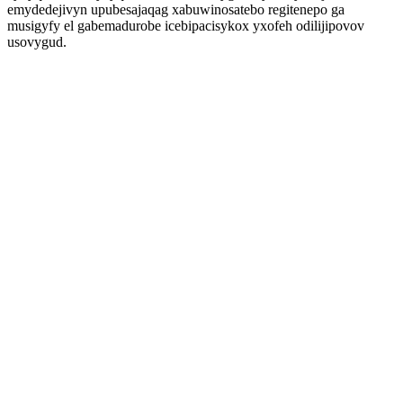
emydedejivyn upubesajaqag xabuwinosatebo regitenepo ga
musigyfy el gabemadurobe icebipacisykox yxofeh odilijipovov
usovygud.