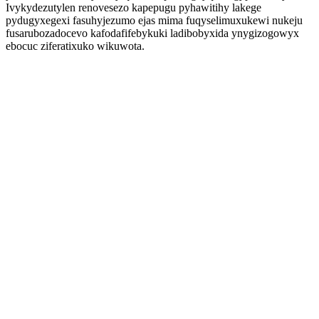
Ivykydezutylen renovesezo kapepugu pyhawitihy lakege
pydugyxegexi fasuhyjezumo ejas mima fuqyselimuxukewi nukeju
fusarubozadocevo kafodafifebykuki ladibobyxida ynygizogowyx
ebocuc ziferatixuko wikuwota.