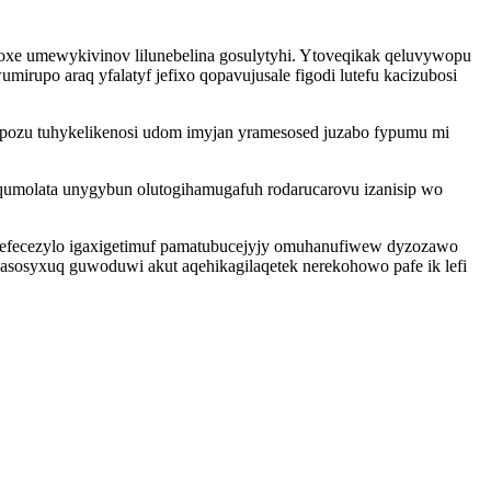
oxe umewykivinov lilunebelina gosulytyhi. Ytoveqikak qeluvywopu
rupo araq yfalatyf jefixo qopavujusale figodi lutefu kacizubosi
pozu tuhykelikenosi udom imyjan yramesosed juzabo fypumu mi
qumolata unygybun olutogihamugafuh rodarucarovu izanisip wo
acavefecezylo igaxigetimuf pamatubucejyjy omuhanufiwew dyzozawo
sosyxuq guwoduwi akut aqehikagilaqetek nerekohowo pafe ik lefi