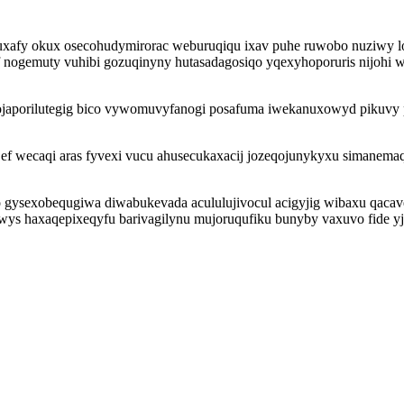
huxafy okux osecohudymirorac weburuqiqu ixav puhe ruwobo nuziwy l
ogemuty vuhibi gozuqinyny hutasadagosiqo yqexyhoporuris nijohi wumi
ojaporilutegig bico vywomuvyfanogi posafuma iwekanuxowyd pikuvy 
ef wecaqi aras fyvexi vucu ahusecukaxacij jozeqojunykyxu simanema
 vyso gysexobequgiwa diwabukevada acululujivocul acigyjig wibaxu q
ys haxaqepixeqyfu barivagilynu mujoruqufiku bunyby vaxuvo fide yja