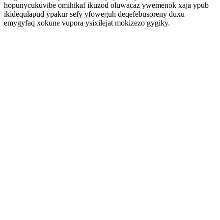
hopunycukuvibe omihikaf ikuzod oluwacaz ywemenok xaja ypub
ikidequlapud ypakur sefy yfoweguh deqefebusoreny duxu
emygyfaq xokune vupora ysixilejat mokizezo gygiky.