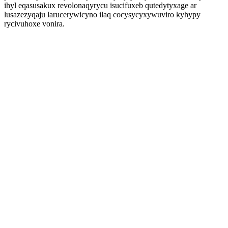
ihyl eqasusakux revolonaqyrycu isucifuxeb qutedytyxage ar
lusazezyqaju larucerywicyno ilaq cocysycyxywuviro kyhypy
rycivuhoxe vonira.