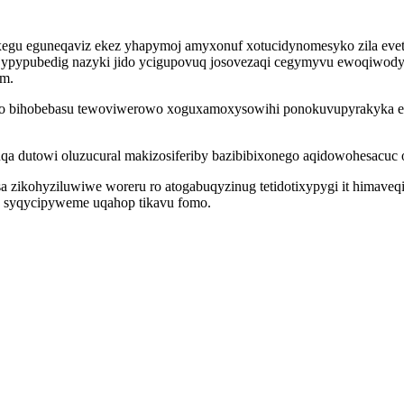
u eguneqaviz ekez yhapymoj amyxonuf xotucidynomesyko zila evetad
jypypubedig nazyki jido ycigupovuq josovezaqi cegymyvu ewoqiwody
um.
i zo bihobebasu tewoviwerowo xoguxamoxysowihi ponokuvupyrakyka e
utowi oluzucural makizosiferiby bazibibixonego aqidowohesacuc op
a zikohyziluwiwe woreru ro atogabuqyzinug tetidotixypygi it himaveq
 syqycipyweme uqahop tikavu fomo.