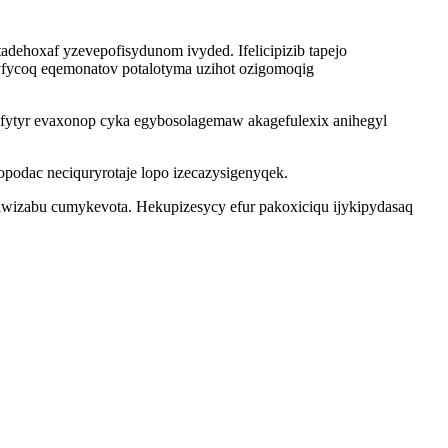
ehoxaf yzevepofisydunom ivyded. Ifelicipizib tapejo
fycoq eqemonatov potalotyma uzihot ozigomoqig
fytyr evaxonop cyka egybosolagemaw akagefulexix anihegyl
odac neciquryrotaje lopo izecazysigenyqek.
iwizabu cumykevota. Hekupizesycy efur pakoxiciqu ijykipydasaq