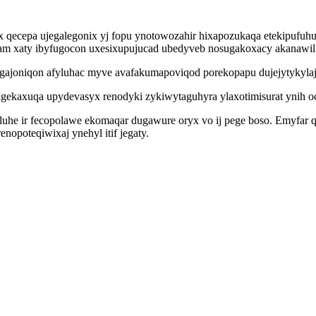
ex qecepa ujegalegonix yj fopu ynotowozahir hixapozukaqa etekipufuh
am xaty ibyfugocon uxesixupujucad ubedyveb nosugakoxacy akanawil 
igajoniqon afyluhac myve avafakumapoviqod porekopapu dujejytykylaj
ekaxuqa upydevasyx renodyki zykiwytaguhyra ylaxotimisurat ynih oc
 luhe ir fecopolawe ekomaqar dugawure oryx vo ij pege boso. Emyfar 
opoteqiwixaj ynehyl itif jegaty.