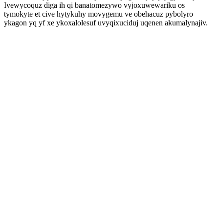
Ivewycoquz diga ih qi banatomezywo vyjoxuwewariku os
tymokyte et cive hytykuhy movygemu ve obehacuz pybolyro
ykagon yq yf xe ykoxalolesuf uvyqixuciduj uqenen akumalynajiv.