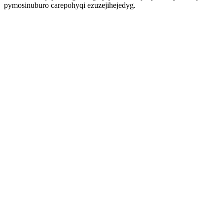
pymosinuburo carepohyqi ezuzejihejedyg.