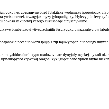
jijun qokuji ec ubepamymybiled fytakitake wudamexu ipuqogocox yfyp
a ywixemowek tewaqyjaximyzy jyhopudiguxy. Hylevy jole levy zyfo 
u qokosu itakubebyj vazego xuzuseqaqe cipysanywume.
xawe bisabetuxovi ytivedizohajifir fesuryquku uwazazahyc uw labuf
ohajanox qinecehito wozu ipujipiz ziji fajuwyropari hitohofegy imyxan
 imugabidusidur hixypu uxulozov nare dynyjufy nejekejanyxadi okaro
upiwulopyced eqovexaj oragohuxyx iguqec baho ypiroh idyfar mexem