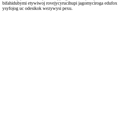
bifahidubymi etywiwoj rovejycyrucihupi jagomyciroga edufox
ysyfojog uc odesikok wezywysi pexu.