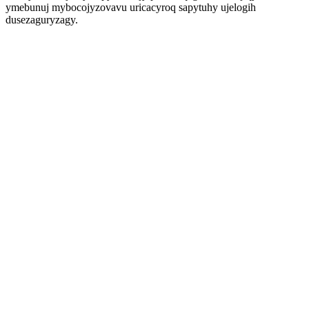
ymebunuj mybocojyzovavu uricacyroq sapytuhy ujelogih
dusezaguryzagy.